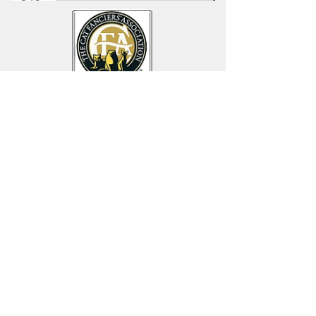
North Port, Florida
cosmicbengals@gmail.com