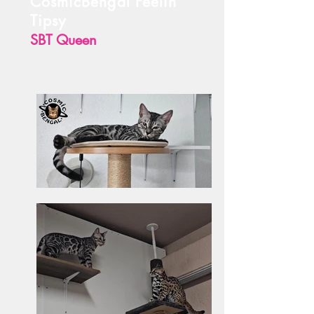
CosmicBengal Feelin
Tipsy
SBT Queen