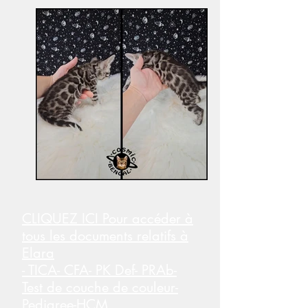
CLIQUEZ ICI Pour accéder à
tous les documents relatifs à
Elara
- TICA- CFA- PK Def- PRAb-
Test de couche de couleur-
Pedigree-HCM