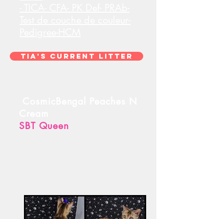
- TICA- CFA- PK Def- PRAb-
Test de couche de couleur-
Pedigree-HCM
Tia's Current Litter
CosmicBengal Peaches N
Cream
SBT Queen
​