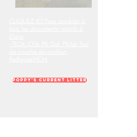
CLIQUEZ ICI Pour accéder à
tous les documents relatifs à
Elara
- TICA- CFA- PK Def- PRAb- Test
de couche de couleur-
Pedigree-HCM
Poppy's Current Litter
CosmicBengal Tiki Bar
& CosmicBengal Gin