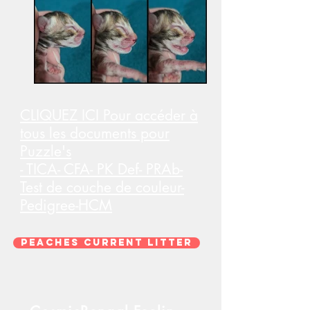
CLIQUEZ ICI Pour accéder à
tous les documents pour
Puzzle's
- TICA- CFA- PK Def- PRAb-
Test de couche de couleur-
Pedigree-HCM
Peaches Current Litter