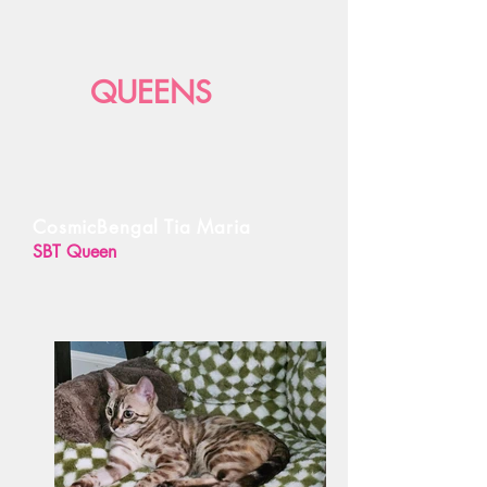
QUEENS
CosmicBengal Tia Maria
SBT Queen